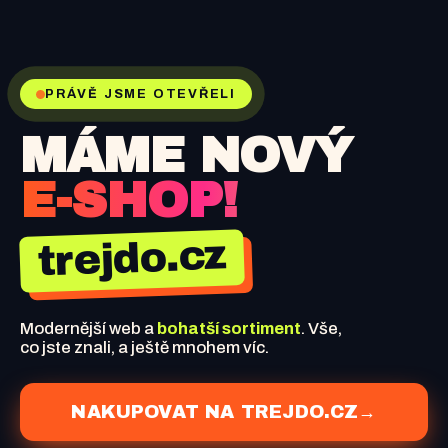
PRÁVĚ JSME OTEVŘELI
MÁME NOVÝ
E-SHOP!
trejdo.cz
Modernější web a
bohatší sortiment
. Vše,
co jste znali, a ještě mnohem víc.
NAKUPOVAT NA TREJDO.CZ
→