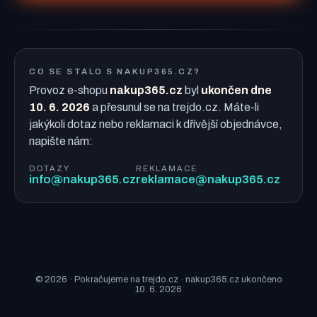
CO SE STALO S NAKUP365.CZ?
Provoz e-shopu
nakup365.cz
byl
ukončen dne
10. 6. 2026
a přesunul se na trejdo.cz. Máte-li
jakýkoli dotaz nebo reklamaci k dřívější objednávce,
napište nám:
DOTAZY
REKLAMACE
info@nakup365.cz
reklamace@nakup365.cz
© 2026 · Pokračujeme na trejdo.cz · nakup365.cz ukončeno
10. 6. 2026