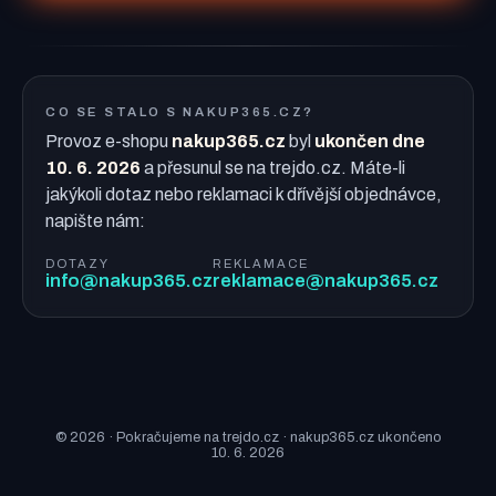
CO SE STALO S NAKUP365.CZ?
Provoz e-shopu
nakup365.cz
byl
ukončen dne
10. 6. 2026
a přesunul se na trejdo.cz. Máte-li
jakýkoli dotaz nebo reklamaci k dřívější objednávce,
napište nám:
DOTAZY
REKLAMACE
info@nakup365.cz
reklamace@nakup365.cz
© 2026 · Pokračujeme na trejdo.cz · nakup365.cz ukončeno
10. 6. 2026