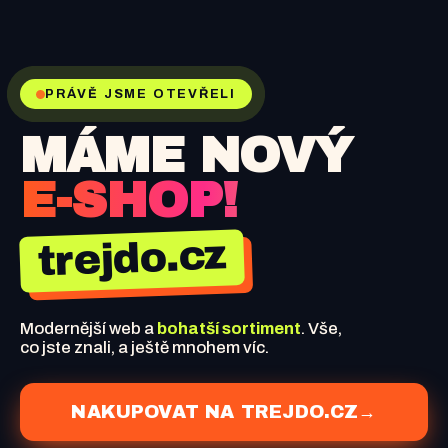
PRÁVĚ JSME OTEVŘELI
MÁME NOVÝ
E-SHOP!
trejdo.cz
Modernější web a
bohatší sortiment
. Vše,
co jste znali, a ještě mnohem víc.
NAKUPOVAT NA TREJDO.CZ
→