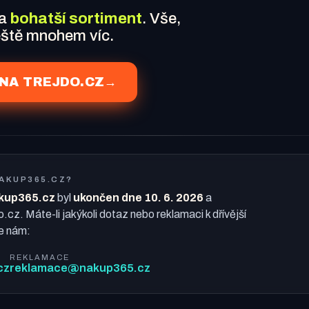
 a
bohatší sortiment
. Vše,
ještě mnohem víc.
NA TREJDO.CZ
→
NAKUP365.CZ?
kup365.cz
byl
ukončen dne 10. 6. 2026
a
o.cz. Máte-li jakýkoli dotaz nebo reklamaci k dřívější
e nám:
REKLAMACE
cz
reklamace@nakup365.cz