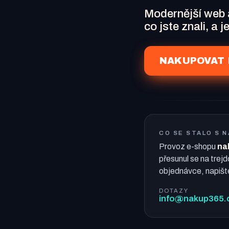
Modernější web
co jste znali, a 
NAKUPOVAT 
CO SE STALO S 
Provoz e-shopu
na
přesunul se na trejd
objednávce, napišt
DOTAZY
info@nakup365.