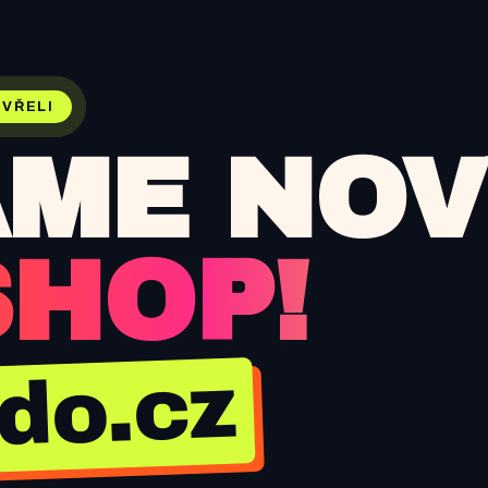
VŘELI
ME NOV
SHOP!
jdo.cz