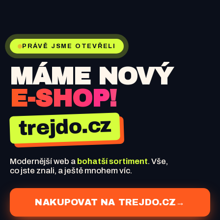
PRÁVĚ JSME OTEVŘELI
MÁME NOVÝ
E-SHOP!
trejdo.cz
Modernější web a
bohatší sortiment
. Vše,
co jste znali, a ještě mnohem víc.
NAKUPOVAT NA TREJDO.CZ
→