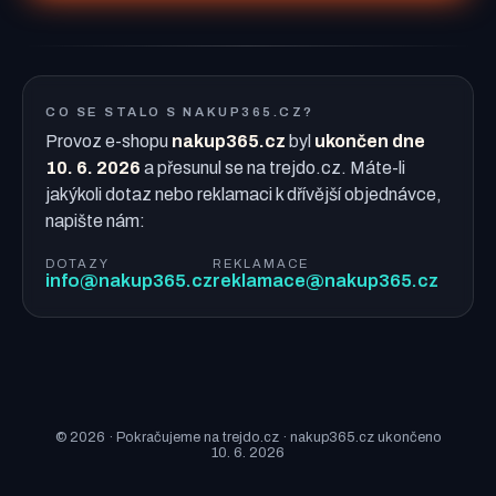
CO SE STALO S NAKUP365.CZ?
Provoz e-shopu
nakup365.cz
byl
ukončen dne
10. 6. 2026
a přesunul se na trejdo.cz. Máte-li
jakýkoli dotaz nebo reklamaci k dřívější objednávce,
napište nám:
DOTAZY
REKLAMACE
info@nakup365.cz
reklamace@nakup365.cz
© 2026 · Pokračujeme na trejdo.cz · nakup365.cz ukončeno
10. 6. 2026